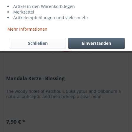
Artikel in den Warenkorb legen
Merkzettel
Artikelempfehlungen und vieles mehr
Mehr Informationen
Schließen
Einverstanden
Mandala Kerze - Blessing
The woody notes of Patchouli, Eukalyptus and Olibanum a
natural antiseptic and help to keep a clear mind.
7,90 € *