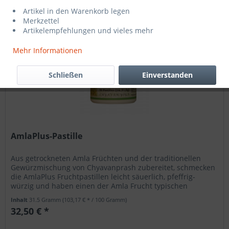
Artikel in den Warenkorb legen
Merkzettel
Artikelempfehlungen und vieles mehr
Mehr Informationen
Schließen
Einverstanden
AmlaPlus-Pastille
Aus getrockneten Amla Früchten und der traditionellen
Gewürzmischung von Chyavanprash zubereitet, schmecken
die AmlaPlus Fruchtpastillen leicht säuerlich, pfeffrig-
würzig und haben einen der Amla Frucht typischen
lieblichen...
Inhalt
31.5 Gramm
(103,17 € * / 100 Gramm)
32,50 € *