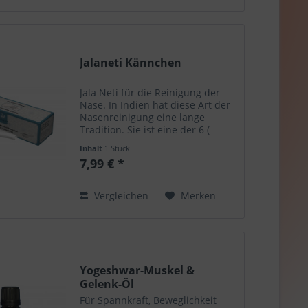
Jalaneti Kännchen
Jala Neti für die Reinigung der
Nase. In Indien hat diese Art der
Nasenreinigung eine lange
Tradition. Sie ist eine der 6 (
Shatkarma ) empfohlenen
Inhalt
1 Stück
Reinigungsprozesse in Yoga-
7,99 € *
Praxis. Warmes Wasser und einer
Prise Salz reichen für die...
Vergleichen
Merken
Yogeshwar-Muskel &
Gelenk-Öl
Für Spannkraft, Beweglichkeit