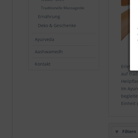
Traditionelle Massageöle
Ernährung
Deko & Geschenke
Ayurveda
Aashwamedh
Kontakt
Erleben
auf trad
Heilpfl
Im Ayur
begleit
Einheit
Filtern