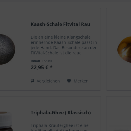
Kaash-Schale Fitvital Rau
Die an eine kleine Klangschale
erinnernde Kaash-Schale passt in
jede Hand. Das Besondere an der
FitVital-Schale ist die raue
Oberfläche an der abgerundeten
Inhalt
1 Stück
Seite. Damit werden die
22,95 € *
Fußsohlen in kreisenden
Bewegungen massiert. Aufgrund
der...
Vergleichen
Merken
Triphala-Ghee ( Klassisch)
Triphala-Kräuterghee ist eine
traditionelle Aufkochung von