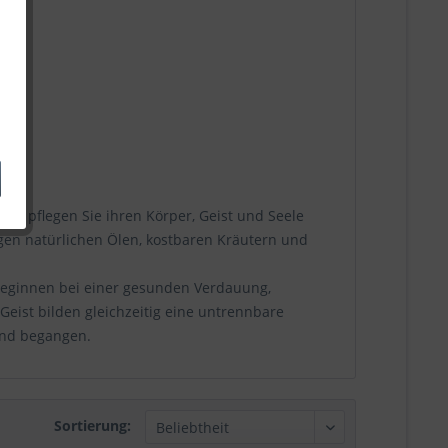
und pflegen Sie ihren Körper, Geist und Seele
tigen natürlichen Ölen, kostbaren Kräutern und
eginnen bei einer gesunden Verdauung,
eist bilden gleichzeitig eine untrennbare
end begangen.
Sortierung: