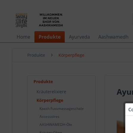
Home
Produkte
Ayurveda
Aashwamedh
Produkte
Körperpflege
Produkte
Ayu
Kräuterelixiere
Körperpflege
Kaash Fussmassageschale
C
Accessoires
AASHWAMEDH-Öle
Kräuter-Ghee