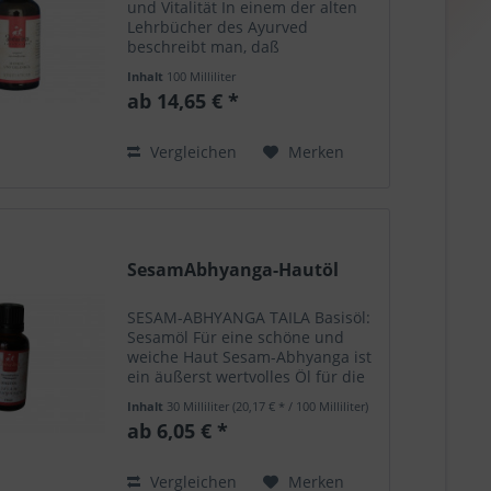
und Vitalität In einem der alten
Lehrbücher des Ayurved
beschreibt man, daß
regelmäßiges Einölen des
Inhalt
100 Milliliter
Körpers die Muskeln stärkt und
ab 14,65 € *
dem Menschen hilft, mit
physischen Belastungen besser
fertig zu werden....
Vergleichen
Merken
SesamAbhyanga-Hautöl
SESAM-ABHYANGA TAILA Basisöl:
Sesamöl Für eine schöne und
weiche Haut Sesam-Abhyanga ist
ein äußerst wertvolles Öl für die
regelmäßige Hautpflege. Die
Inhalt
30 Milliliter
(20,17 € * / 100 Milliliter)
Kräutermischung u.a. mit
ab 6,05 € *
Färberwurzel und Kurkuma
eignet sich hervorragend, um
die...
Vergleichen
Merken