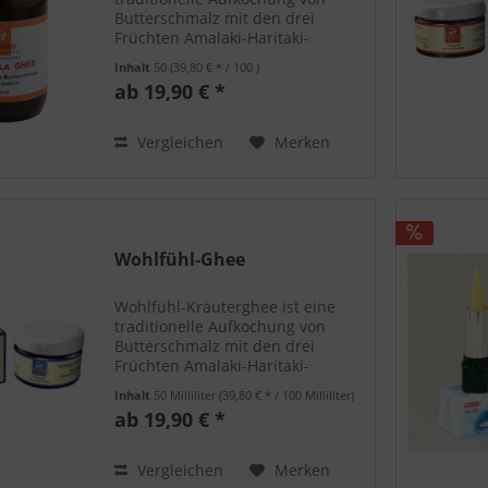
Butterschmalz mit den drei
Früchten Amalaki-Haritaki-
Bhibhitaki. Das Ghee wird in
Inhalt
50
(39,80 € * / 100 )
Ayurved für seinen vielfältigen
ab 19,90 € *
Einsatzbereich und
Wirkungsspektrum sehr hoch
geschätzt. Wenn...
Vergleichen
Merken
Wohlfühl-Ghee
Wohlfühl-Kräuterghee ist eine
traditionelle Aufkochung von
Butterschmalz mit den drei
Früchten Amalaki-Haritaki-
Bhibhitaki und zusätzlich
Inhalt
50 Milliliter
(39,80 € * / 100 Milliliter)
Sandelholz und indische
ab 19,90 € *
Sarsaparilla ( Sariva) . Das Ghee
wird in Ayurved für seinen
vielfältigen...
Vergleichen
Merken