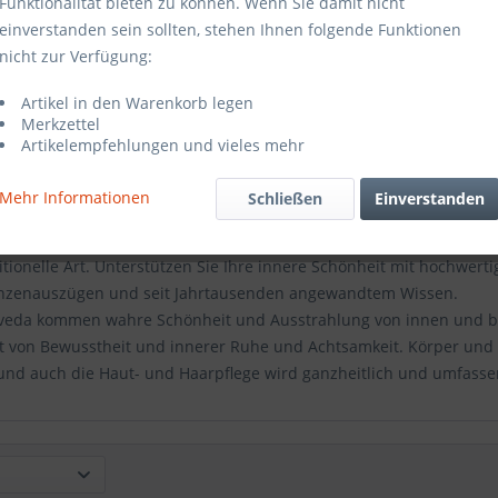
Funktionalität bieten zu können. Wenn Sie damit nicht
einverstanden sein sollten, stehen Ihnen folgende Funktionen
nicht zur Verfügung:
Artikel in den Warenkorb legen
Merkzettel
Artikelempfehlungen und vieles mehr
Mehr Informationen
Schließen
Einverstanden
 Sie die unvergleichliche ayurvedische Körperpflege und Kosmetik 
itionelle Art. Unterstützen Sie Ihre innere Schönheit mit hochwer
anzenauszügen und seit Jahrtausenden angewandtem Wissen.
veda kommen wahre Schönheit und Ausstrahlung von innen und b
et von Bewusstheit und innerer Ruhe und Achtsamkeit. Körper und G
 und auch die Haut- und Haarpflege wird ganzheitlich und umfass