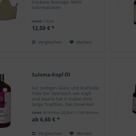
trockene Massage. Mehr
Informationen
Inhalt
1 Stück
12,50 € *
Vergleichen
Merken
Suloma-Kopf-Öl
Für seidigen Glanz und kraftvolle
Fülle Der Gebrauch von Kopf-
und Haaröl hat in Indien eine
lange Tradition. Das Einwirken
des Kopföles in die Kopfhaut
Inhalt
30 Milliliter
(22,00 € * / 100 Milliliter)
unterstützt die geistige
ab 6,60 € *
Ausgeglichenheit. Ganz nebenbei
werden die Haarwurzeln...
Vergleichen
Merken