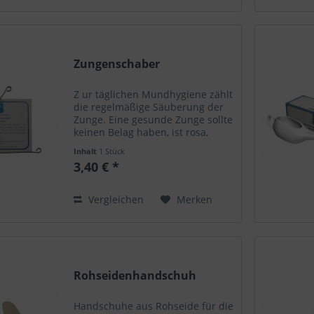
Zungenschaber
Z ur täglichen Mundhygiene zählt
die regelmäßige Säuberung der
Zunge. Eine gesunde Zunge sollte
keinen Belag haben, ist rosa,
kräftig und glänzend. Das
Inhalt
1 Stück
Reinigen der Zunge entfernt
3,40 € *
Ablagerungen und verbessert
den Geschmackssinn....
Vergleichen
Merken
Rohseidenhandschuh
Handschuhe aus Rohseide für die