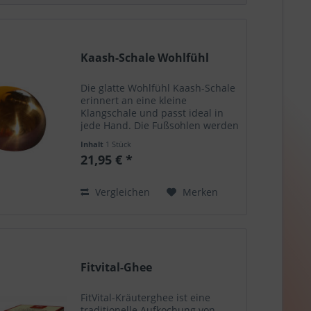
Kaash-Schale Wohlfühl
Die glatte Wohlfühl Kaash-Schale
erinnert an eine kleine
Klangschale und passt ideal in
jede Hand. Die Fußsohlen werden
mit der glatten Oberfläche an der
Inhalt
1 Stück
abgerundeten Seite der Kaash-
21,95 € *
Schale massiert. Zusätzlich zur
generell entspannenden...
Vergleichen
Merken
Fitvital-Ghee
FitVital-Kräuterghee ist eine
traditionelle Aufkochung von