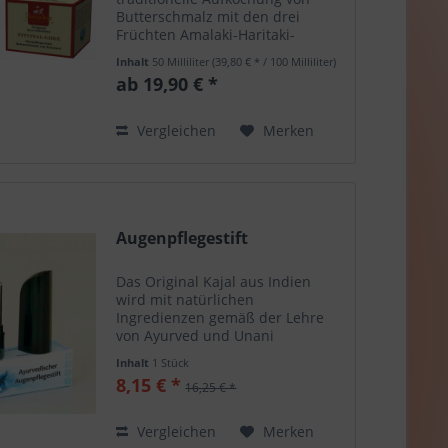
Butterschmalz mit den drei
Früchten Amalaki-Haritaki-
Bhibhitaki und zusätzlich
Inhalt
50 Milliliter
(39,80 € * / 100 Milliliter)
Ashwagandha und Shatavari .
ab 19,90 € *
Das Ghee wird in Ayurved für
seinen vielfältigen Einsatzbereich
und...
Vergleichen
Merken
Augenpflegestift
Das Original Kajal aus Indien
wird mit natürlichen
Ingredienzen gemäß der Lehre
von Ayurved und Unani
hergestellt. Der Augenpflegestift
Inhalt
1 Stück
ist wie ein traditionelles,
8,15 € *
16,25 € *
schwarzes Kajal jedoch ohne
Farbe. Er kann bei müden und
zur Trockenheit...
Vergleichen
Merken