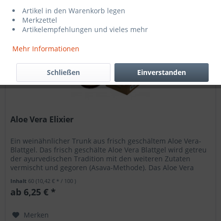
Artikel in den Warenkorb legen
Merkzettel
Artikelempfehlungen und vieles mehr
Mehr Informationen
Schließen
Einverstanden
Aloe Vera Elixier
Ein weinähnlicher Trunk aus frisch geschältem Aloe Vera-
Blattgel. Das frisch geschälte Aloe Vera Blattgel wird getreu
der ayurvedischen Tradition mit den weiteren Zutaten
vermischt und gegoren (Asava-Methode). Das Aloe Vera
Elixier...
Inhalt
60
(10,42 € * / 100 )
ab 6,25 € *
Merken