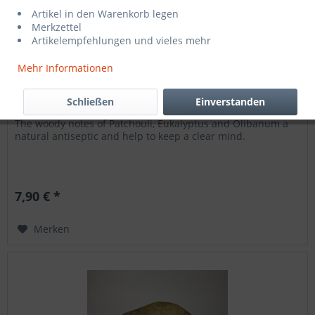
Artikel in den Warenkorb legen
Merkzettel
Artikelempfehlungen und vieles mehr
Mehr Informationen
Mandala Kerze - Blessing
Schließen
Einverstanden
The woody notes of Patchouli, Eukalyptus and Olibanum a
natural antiseptic and help to keep a clear mind.
7,90 € *
Merken