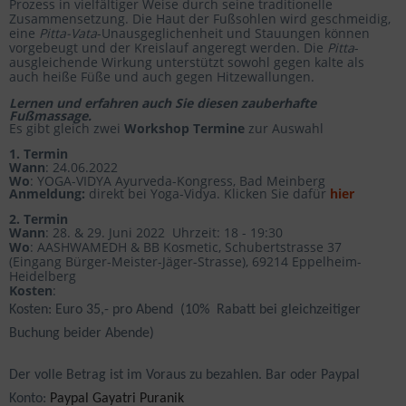
Prozess in vielfältiger Weise durch seine traditionelle
Zusammensetzung. Die Haut der Fußsohlen wird geschmeidig,
eine
Pitta-Vata
-Unausgeglichenheit und Stauungen können
vorgebeugt und der Kreislauf angeregt werden. Die
Pitta
-
ausgleichende Wirkung unterstützt sowohl gegen kalte als
auch heiße Füße und auch gegen Hitzewallungen.
Lernen und erfahren auch Sie diesen zauberhafte
Fußmassage.
Es gibt gleich zwei
Workshop Termine
zur Auswahl
1. Termin
Wann
: 24.06.2022
Wo
: YOGA-VIDYA Ayurveda-Kongress, Bad Meinberg
Anmeldung:
direkt bei Yoga-Vidya. Klicken Sie dafür
hier
2. Termin
Wann
: 28. & 29. Juni 2022 Uhrzeit: 18 - 19:30
Wo
: AASHWAMEDH & BB Kosmetic, Schubertstrasse 37
(Eingang Bürger-Meister-Jäger-Strasse), 69214 Eppelheim-
Heidelberg
Kosten
:
Kosten
: Euro 35,- pro Abend (10% Rabatt bei gleichzeitiger
Buchung beider Abende)
Der volle Betrag ist im Voraus zu bezahlen. Bar oder Paypal
Konto:
Paypal Gayatri Puranik