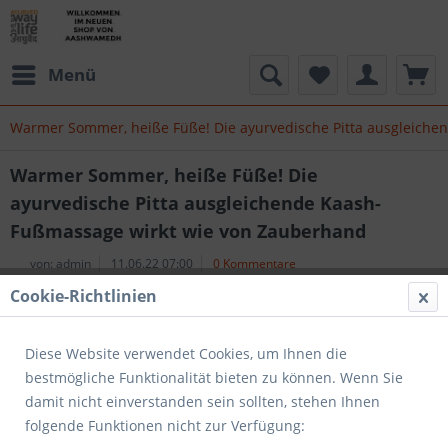
Menü
Warmer Sommer, heiße Füße! Die ayurvedische Pitta ausgleich
Warmer Sommer, heiße Füße! Die
ayurvedische Pitta ausgleichende Kaash-
Fußmassage wirkt wie von Zauberhand
von:
admin
11.06.22 07:00
0 Kommentare
Cookie-Richtlinien
Diese Website verwendet Cookies, um Ihnen die
bestmögliche Funktionalität bieten zu können. Wenn Sie
damit nicht einverstanden sein sollten, stehen Ihnen
folgende Funktionen nicht zur Verfügung: