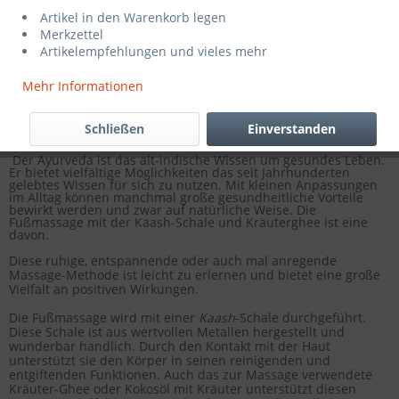
Artikel in den Warenkorb legen
Merkzettel
Artikelempfehlungen und vieles mehr
Mehr Informationen
Schließen
Einverstanden
Der Ayurveda ist das alt-indische Wissen um gesundes Leben.
Er bietet vielfältige Möglichkeiten das seit Jahrhunderten
gelebtes Wissen für sich zu nutzen. Mit kleinen Anpassungen
im Alltag können manchmal große gesundheitliche Vorteile
bewirkt werden und zwar auf natürliche Weise. Die
Fußmassage mit der Kaash-Schale und Kräuterghee ist eine
davon.
Diese ruhige, entspannende oder auch mal anregende
Massage-Methode ist leicht zu erlernen und bietet eine große
Vielfalt an positiven Wirkungen.
Die Fußmassage wird mit einer
Kaash
-Schale durchgeführt.
Diese Schale ist aus wertvollen Metallen hergestellt und
wunderbar handlich. Durch den Kontakt mit der Haut
unterstützt sie den Körper in seinen reinigenden und
entgiftenden Funktionen. Auch das zur Massage verwendete
Kräuter-Ghee oder Kokosöl mit Kräuter unterstützt diesen