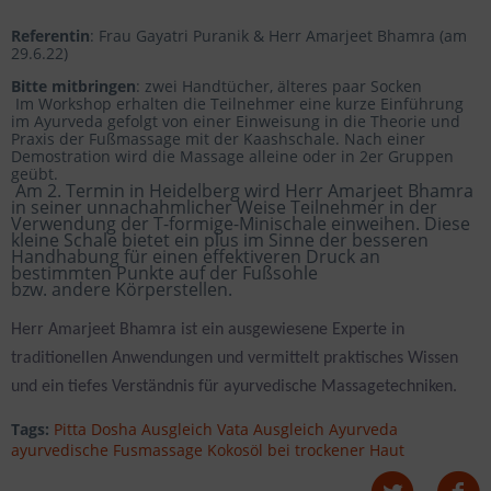
Referentin
: Frau Gayatri Puranik & Herr Amarjeet Bhamra (am
29.6.22)
Bitte mitbringen
: zwei Handtücher, älteres paar Socken
Im Workshop erhalten die Teilnehmer eine kurze Einführung
im Ayurveda gefolgt von einer Einweisung in die Theorie und
Praxis der Fußmassage mit der Kaashschale. Nach einer
Demostration wird die Massage alleine oder in 2er Gruppen
geübt.
Am 2. Termin in Heidelberg wird Herr Amarjeet Bhamra
in seiner unnachahmlicher Weise Teilnehmer in der
Verwendung der T-formige-Minischale einweihen. Diese
kleine Schale bietet ein plus im Sinne der besseren
Handhabung für einen effektiveren Druck an
bestimmten Punkte auf der Fußsohle
bzw.
andere
Körper
stellen
.
Herr Amarjeet Bhamra ist ein ausgewiesene Experte in
traditionellen Anwendungen und vermittelt praktisches Wissen
und ein tiefes Verständnis für ayurvedische Massagetechniken.
Tags:
Pitta Dosha Ausgleich Vata Ausgleich Ayurveda
ayurvedische Fusmassage Kokosöl bei trockener Haut